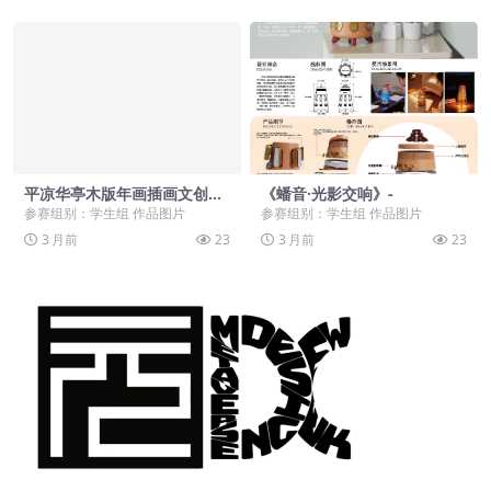
平凉华亭木版年画插画文创设
《蟠音·光影交响》-
计-
参赛组别：学生组 作品图片
参赛组别：学生组 作品图片
3 月前
23
3 月前
23