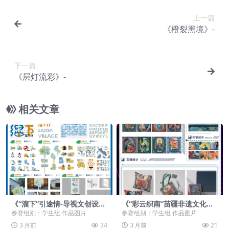
上一篇
《橙裂黑境》-
下一篇
《层灯流彩》-
相关文章
《“溜下”引途情-导视文创设
《“彩云织南”苗疆非遗文化插
计》-
画设计》-
参赛组别：学生组 作品图片
参赛组别：学生组 作品图片
3 月前
34
3 月前
21