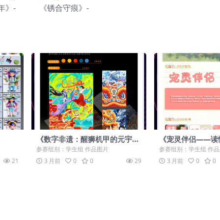
年》-
《锈合守痕》-
《数字非遗：醒狮机甲的元宇宙
《宠灵伴侣——读
狂欢》-
摇尾》-
参赛组别：学生组 作品图片
参赛组别：学生组 作
21
3 月前
0
0
29
3 月前
0
0