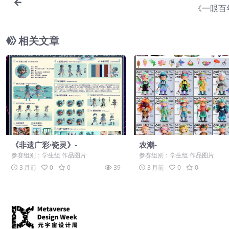
《一眼百
相关文章
《非遗广彩·瓷灵》-
农潮-
参赛组别：学生组 作品图片
参赛组别：学生组 作品图片
3 月前
0
0
39
3 月前
0
0