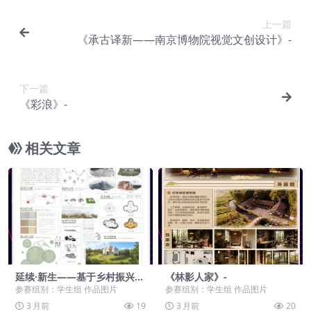
上一篇
《承古译新——南京博物院视觉文创设计》-
下一篇
《彩浪》-
相关文章
延续·新生——基于乡村振兴视
《林影人家》-
野下的红河元阳哈尼梯田文化
参赛组别：学生组 作品图片
参赛组别：学生组 作品图片
智能快闪建筑空间设计-
3 月前
19
3 月前
20