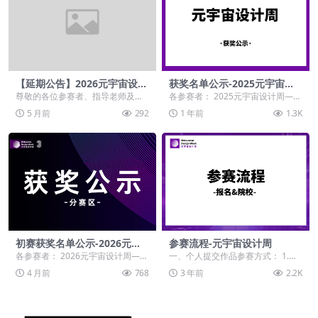
【延期公告】2026元宇宙设计
获奖名单公示-2025元宇宙设
周-中国高校数字创意设计大赛
计周——中国高校数字创意设
尊敬的各位参赛者、指导老师及合
各参赛者： 2025元宇宙设计周——
计大赛
作院校： 近期临近赛事截稿，大量
中国高校数字创意设计大赛，初
5 月前
292
1 年前
1.3K
参赛者提报作品遇到...
审、终评工作已于...
初赛获奖名单公示-2026元宇
参赛流程-元宇宙设计周
宙设计周——高校数字创意设
各参赛者： 2026元宇宙设计周——
一、个人提交作品参赛方式： 1.在
计大赛
高校数字创意设计大赛，初审工作
校师生：在线注册→选择学生组赛
4 月前
768
3 年前
2.2K
已于2026年...
道→填写作品及报...