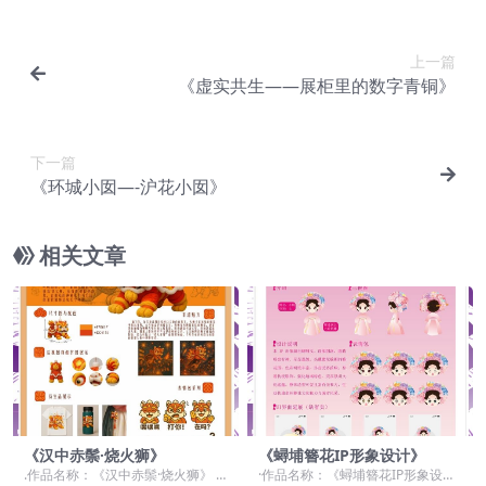
上一篇
《虚实共生——展柜里的数字青铜》
下一篇
《环城小囡—-沪花小囡》
相关文章
《汉中赤鬃·烧火狮》
《蟳埔簪花IP形象设计》
.作品名称：《汉中赤鬃·烧火狮》 .
·作品名称：《蟳埔簪花IP形象设