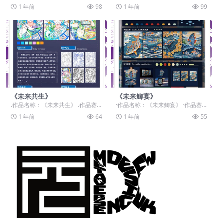
作品赛道：学生组：命题赛道-”元宇
计》 ·作品赛道：学生组：命题赛
1 年前
98
1 年前
99
宙+非遗“...
道-”元宇宙+非...
《未来共生》
《未来鲫宴》
.作品名称：《未来共生》 .作品赛
·作品名称：《未来鲫宴》 ·作品赛
道：设计师组：自由主题赛道-”元宇
道：学生组：自由主题赛道-”元宇宙
1 年前
64
1 年前
55
宙+“ .作...
+“ ·作品...