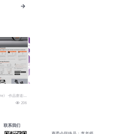
e》 ·作品赛道:
.
206
联系我们
赛委会联络员：李老师