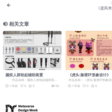
《遗风奇
相关文章
腿疾人群助起辅助装置
《虎头·脸谱IP形象设计》
·作品名称：腿疾人群助起辅助装置 ·
.作品名称：《虎头·脸谱IP形象设计
作品赛道：学生组：命题赛道-...
作品赛道：学生组：命题赛道-”
1 年前
0
0
69
1 年前
0
0
+...