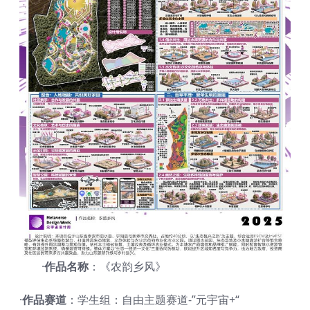
·
作品名称
：《农韵乡风》
·
作品赛道
：学生组：自由主题赛道-”元宇宙+“