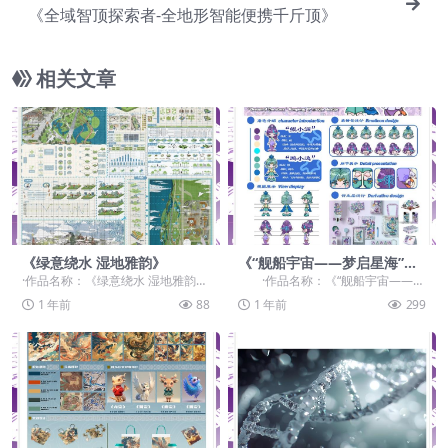
《全域智顶探索者-全地形智能便携千斤顶》
相关文章
《绿意绕水 湿地雅韵》
《“舰船宇宙——梦启星海”鲲
鹏IP形象设计》
·作品名称：《绿意绕水 湿地雅韵》
·作品名称：《“舰船宇宙——梦
·作品赛道：学生组：自由主题赛
启星海”鲲鹏IP形象设计》 ·作品...
1 年前
88
1 年前
299
道-”元宇宙+...