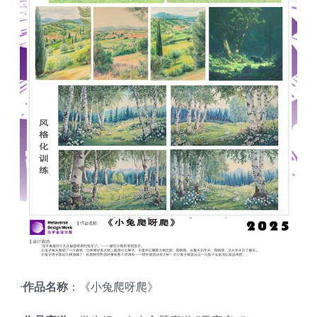
·
作品名称
：《小兔爬呀爬》