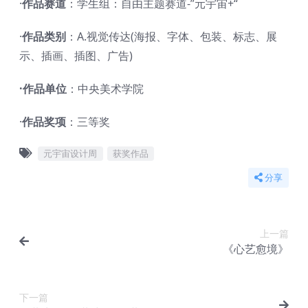
·
作品赛道
：学生组：自由主题赛道-”元宇宙+“
·
作品类别
：A.视觉传达(海报、字体、包装、标志、展
示、插画、插图、广告)
·作品单位
：中央美术学院
·
作品奖项
：三等奖
元宇宙设计周
获奖作品
分享
上一篇
《心艺愈境》
下一篇