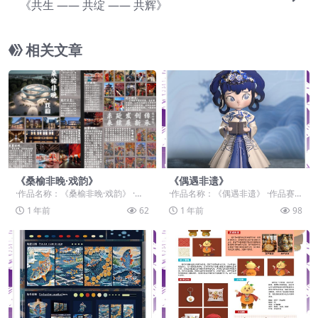
《共生 —— 共绽 —— 共辉》
相关文章
《桑榆非晚·戏韵》
《偶遇非遗》
·作品名称：《桑榆非晚·戏韵》 ·作
·作品名称：《偶遇非遗》 ·作品赛
品赛道：学生组：命题赛道-”元宇宙
道：学生组：命题赛道-”元宇宙+非
1 年前
62
1 年前
98
+非遗“ ...
遗“ ·作品...