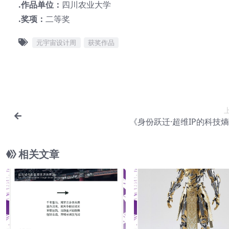
.作品单位：
四川农业大学
.奖项：
二等奖
元宇宙设计周
获奖作品
《身份跃迁·超维IP的科技
相关文章