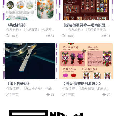
《共感群落》
《探秘傩羽灵眸—毛南拟面
志》
·作品名称：《共感群落》 ·作品赛
·作品名称：《探秘傩羽灵眸—
道：学生组：自由主题赛道-”元宇宙
毛南拟面志》 ·作品赛道：学生组：
1 年前
81
1 年前
91
+“ ·作品...
自...
《海上科研站》
《虎头·脸谱IP形象设计》
.作品名称：《海上科研站》 .作品
.作品名称：《虎头·脸谱IP形象设
赛道：学生组：自由主题赛道-”元宇
计》 .作品赛道：学生组：命题赛
1 年前
93
1 年前
64
宙+“ .作...
道-”元宇宙+...