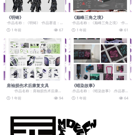
《明铸》
《巅峰三角之境》
·作品名称：《明铸》 ·作品赛道：
·作品名称：《巅峰三角之境》 ·作
学生组：自由主题赛道-”元宇宙+“ ·
品赛道：学生组：自由主题赛道-”元
1 年前
67
1 年前
61
作品类别...
宇宙+“ ·...
肩袖损伤术后康复支具
《蜡染故事》
·作品名称：肩袖损伤术后康复
.作品名称：《蜡染故事》 .作品赛
支具 ·作品赛道:学生组：自由主题
道：设计师组：命题赛道-”元宇宙
1 年前
94
1 年前
64
赛...
+非遗“ .作...