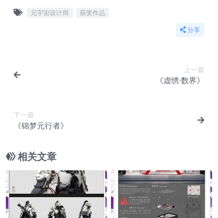
元宇宙设计周
获奖作品
分享
上一篇
《虚绣·数界》
下一篇
《锦梦元行者》
相关文章