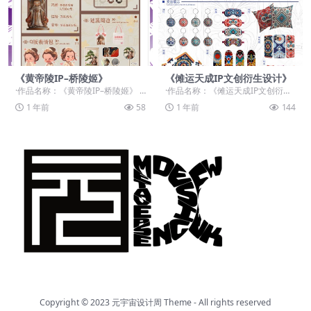
《黄帝陵IP–桥陵姬》
《傩运天成IP文创衍生设计》
·作品名称：《黄帝陵IP–桥陵姬》 ·
·作品名称：《傩运天成IP文创衍生
作品赛道：学生组：命题赛道-”...
设计》 ·作品赛道：学生组：自由主
1 年前
58
1 年前
144
题赛道-”元...
Copyright © 2023
元宇宙设计周 Theme
- All rights reserved