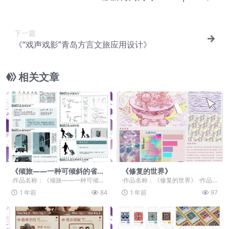
下一篇
《“戏声戏影”青岛方言文旅应用设计》
相关文章
《倾旅——一种可倾斜的省力
《修复的世界》
行李箱》
.作品名称：《倾旅——一种可倾斜
·作品名称：《修复的世界》 ·作品
的省力行李箱》 .作品赛道：学生
赛道：学生组：自由主题赛道-”元宇
1 年前
84
1 年前
97
组：自由主题赛道...
宙+“ ·作...