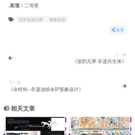
.奖项：
二等奖
元宇宙设计周
获奖作品
分享
上一篇
《渝韵元界·非遗共生体》
下一篇
《伞铃铃-­-非遗油纸伞IP形象设计》
相关文章