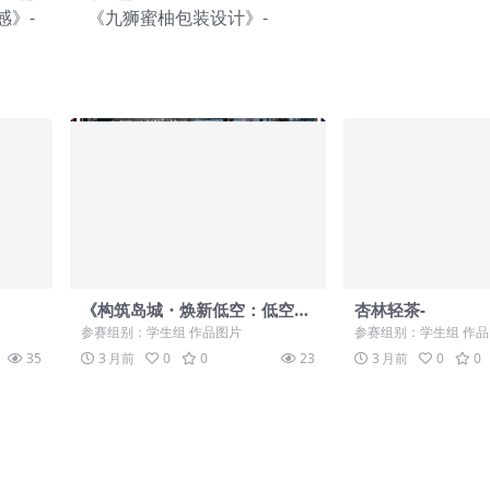
感》-
《九狮蜜柚包装设计》-
《构筑岛城・焕新低空：低空停
杏林轻茶-
靠网络重塑城市新界面》-
参赛组别：学生组 作品图片
参赛组别：学生组 作
35
3 月前
0
0
23
3 月前
0
0