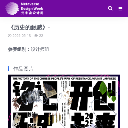
《历史的触感》-
2026-05-13
22
参赛组别：
设计师组
作品图片