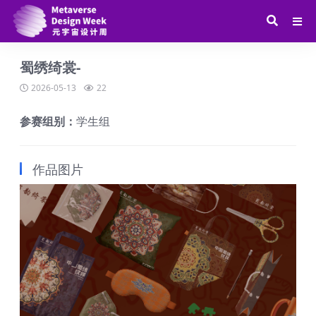
蜀绣绮裳-
2026-05-13
22
参赛组别：
学生组
作品图片