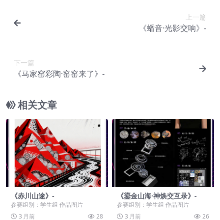
上一篇
《蟠音·光影交响》-
下一篇
《马家窑彩陶·窑窑来了》-
相关文章
《赤川山途》-
《鎏金山海·神焕交互录》-
参赛组别：学生组 作品图片
参赛组别：学生组 作品图片
3 月前
28
3 月前
26