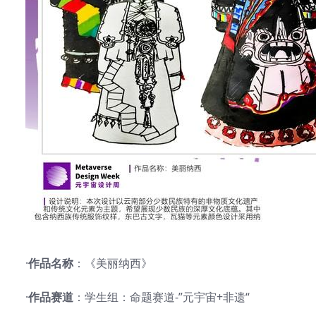
·
作品名称
：《美丽纳西》
·
作品赛道
：学生组：命题赛道-”元宇宙+非遗“