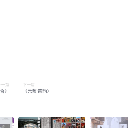
上一篇
下一篇
融合》
《元蓝·苗韵》