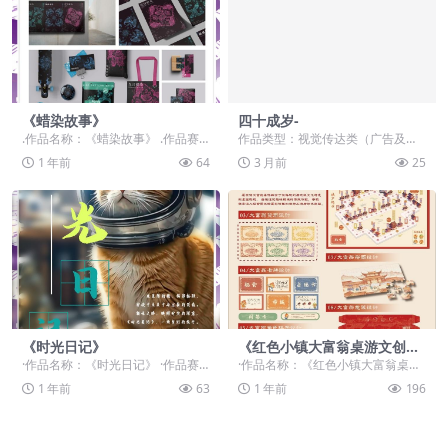
《蜡染故事》
四十成岁-
.作品名称：《蜡染故事》 .作品赛
作品类型：视觉传达类（广告及海
道：设计师组：命题赛道-”元宇宙
报设计、数字摄影、数字绘画、UI
1 年前
64
3 月前
25
+非遗“ .作...
设计、VI品牌形象...
《时光日记》
《红色小镇大富翁桌游文创设
计》
·作品名称：《时光日记》 ·作品赛
·作品名称：《红色小镇大富翁桌游
道：学生组：自由主题赛道-”元宇宙
文创设计》 ·作品赛道：学生组：自
1 年前
63
1 年前
196
+“ ·作品...
由主题赛道-”...