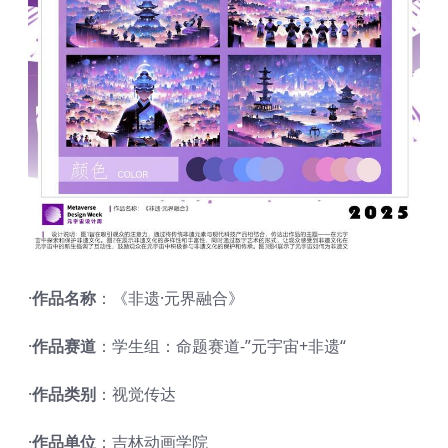
·
作品名称
：《非遗·元界融合》
·
作品赛道
：学生组：命题赛道-”元宇宙+非遗“
·
作品类别
：视觉传达
·
作品单位
：吉林动画学院