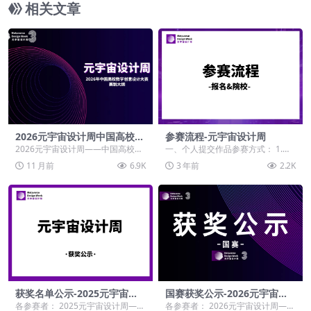
相关文章
2026元宇宙设计周中国高校数
参赛流程-元宇宙设计周
字创意设计大赛-赛制大纲
2026元宇宙设计周——中国高校数
一、个人提交作品参赛方式： 1.在
字创意设计大赛 赛制大纲 一、
校师生：在线注册→选择学生组赛
11 月前
6.9K
3 年前
2.2K
大...
道→填写作品及报...
获奖名单公示-2025元宇宙设
国赛获奖公示-2026元宇宙设
计周——中国高校数字创意设
计周——高校数字创意设计大
各参赛者： 2025元宇宙设计周——
各参赛者： 2026元宇宙设计周——