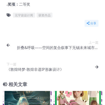
.奖项：
二等奖
元宇宙设计周
获奖作品
分享
上一篇
折叠&呼吸——空间的复合叙事下无锡未来城市的
演绎
下一篇
《敦煌绮梦-敦煌非遗IP形象设计》
相关文章