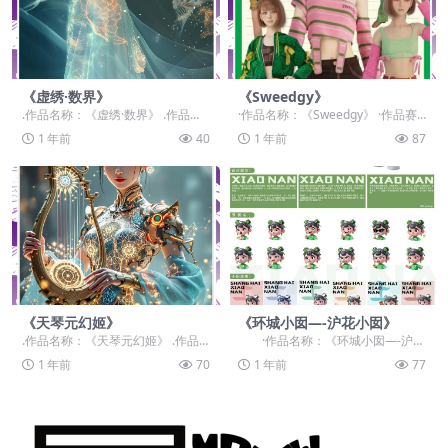
《虚绣·数界》
《Sweedgy》
.作品名称：《虚绣·数界》 .作品赛
·作品名称：《Sweedgy》 ·作品赛
道：设计师组：命题赛道-”元宇宙
道：学生组：自由主题赛道-”元宇宙
1 年前
40
1 年前
87
+非遗“ ....
+“ ...
《天琴元幻姬》
《环城小囡—-沪花小囡》
.作品名称：《天琴元幻姬》 .作品
·作品名称：《环城小囡—-沪花
赛道：学生组：命题赛道-”元宇宙
小囡》 ·作品赛道：学...
1 年前
70
1 年前
77
+非遗“ .作...