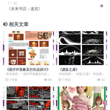
下一篇
《未来书店：速览》
相关文章
《葫仔IP形象及衍生品设计》
《虚妄之盾》
·作品名称：《葫仔IP形象及衍生品
·作品名称：《虚妄之盾》 ·作品赛
设计》 ·作品赛道：学生组：命题赛
道：学生组：自由主题赛道-”元宇宙
1 年前
84
1 年前
72
道-”元宇宙...
+“ ·作品...