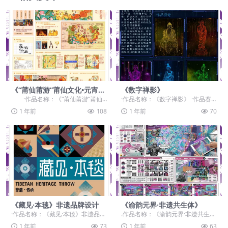
《“莆仙莆游”莆仙文化•元宵节
《数字禅影》
民俗活动视觉形象推广设计》
·作品名称：《“莆仙莆游”莆仙
·作品名称：《数字禅影》 ·作品赛
文化•元宵节民俗活动视觉形象推广
道：学生组：命题赛道-”元宇宙+非
1 年前
108
1 年前
70
设...
遗“ ·作品...
《藏见·本毯》非遗品牌设计
《渝韵元界·非遗共生体》
·作品名称：《藏见·本毯》非遗品牌
.作品名称：《渝韵元界·非遗共生
设计 ·作品赛道：学生组：命题赛
体》 .作品赛道：学生组：命题赛
1 年前
73
1 年前
63