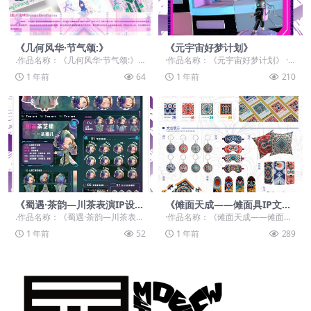
《几何风华·节气颂:》
《元宇宙好梦计划》
.作品名称：《几何风华·节气颂:》 .
·作品名称：《元宇宙好梦计划》 ·
作品赛道：学生组：命题赛道-”元宇
作品赛道：学生组：自由主题赛道-”
1 年前
64
1 年前
210
宙+非遗...
元宇宙+“ ...
《蜀遇·茶韵—川茶表演IP设
《傩面天成——傩面具IP文创
计》
衍生设计》
.作品名称：《蜀遇·茶韵—川茶表演
·作品名称：《傩面天成——傩面具I
IP设计》 .作品赛道：学生组：自由
P文创衍生设计》 ·作品赛道：学生
1 年前
52
1 年前
289
主题赛道-...
组：命题赛道...