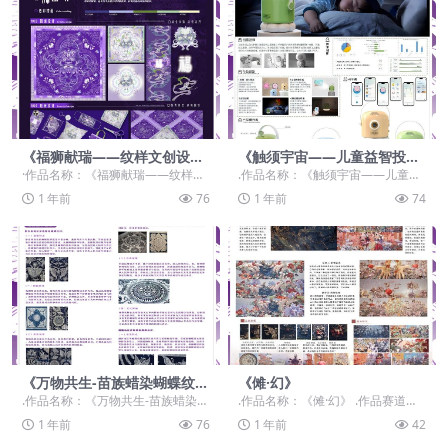
《福狮献瑞——纹样文创设
《触须宇宙——儿童益智投影
计》
故事机》
·作品名称：《福狮献瑞——纹样文
.作品名称：《触须宇宙——儿童益
创设计》 ·作品赛道：学生组：自由
智投影故事机》 .作品赛道：学生
1 年前
76
1 年前
74
主题赛道-”元...
组：自由主题赛道...
《万物共生-苗族蜡染蝴蝶纹样
《傩·幻》
的地域密码》
.作品名称：《万物共生-苗族蜡染蝴
.作品名称：《傩·幻》 .作品赛道：
蝶纹样的地域密码》 .作品赛道：学
学生组：命题赛道-”元宇宙+非遗“ .
1 年前
76
1 年前
42
生组：命题赛...
作品类...