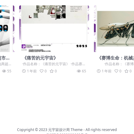
超市智
《痛苦的元宇宙》
《赛博生命：机械
蓝图》
鲜电商超
·作品名称：《痛苦的元宇宙》 ·作品赛
·作品名称：《赛博
组...
道：学生组：自由主题赛道-”元宇宙+“ ·...
体的未来蓝图》 ·作品赛
55
1 年前
0
0
65
1 年前
0
0
Copyright © 2023
元宇宙设计周 Theme
- All rights reserved