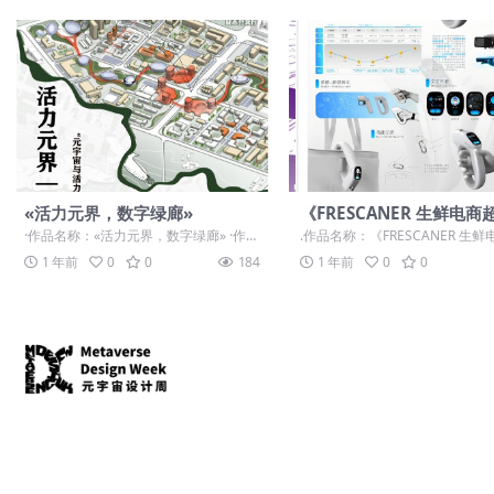
«活力元界，数字绿廊»
《FRESCANER 生鲜电商
能扫码终端》
·作品名称：«活力元界，数字绿廊» ·作品
.作品名称：《FRESCANER 生
赛道：学生组：自由主题赛道-”元宇宙
市智能扫码终端》 .作品赛道：学生
1 年前
0
0
184
1 年前
0
0
+...