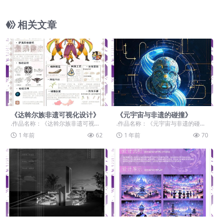
相关文章
《达斡尔族非遗可视化设计》
《元宇宙与非遗的碰撞》
.作品名称：《达斡尔族非遗可视化
.作品名称：《元宇宙与非遗的碰
设计》 .作品赛道：学生组：命题赛
撞》 .作品赛道：学生组：命题赛
1 年前
62
1 年前
70
道-”元宇宙+...
道-”元宇宙+非遗...