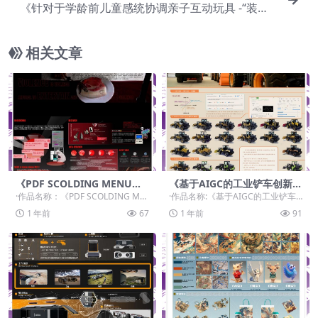
《针对于学龄前儿童感统协调亲子互动玩具 -“装饰
树“》
相关文章
《PDF SCOLDING MENU娱
《基于AIGC的工业铲车创新设
乐化暴力》
计》
·作品名称：《PDF SCOLDING ME
·作品名称:《基于AIGC的工业铲车
NU娱乐化暴力》 ·作品赛道：学生
创新设计》 ·作品赛道：学生组：自
1 年前
67
1 年前
91
组...
由主题赛道...