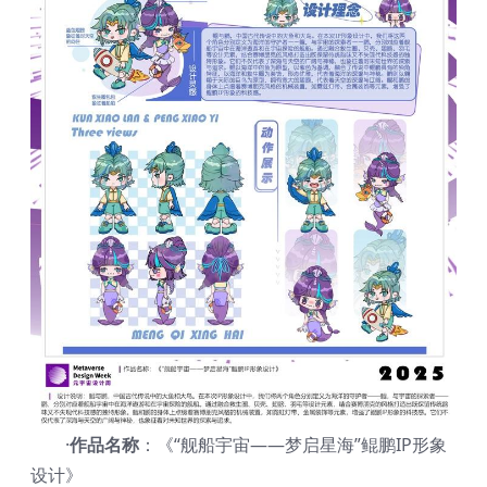
·
作品名称
：《“舰船宇宙——梦启星海”鲲鹏IP形象
设计》