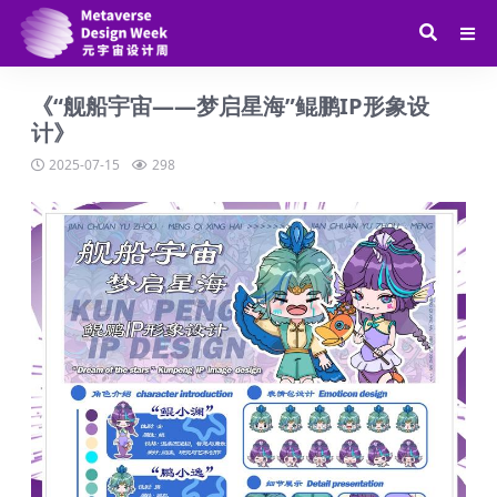
《“舰船宇宙——梦启星海”鲲鹏IP形象设
计》
2025-07-15
298