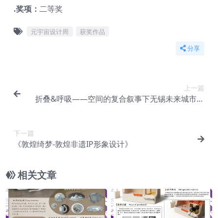
.奖项：
二等奖
元宇宙设计周
获奖作品
分享
上一篇
折叠&呼吸——空间的复合叙事下无锡未来城市的
演绎
下一篇
《敦煌绮梦-敦煌非遗IP形象设计》
相关文章