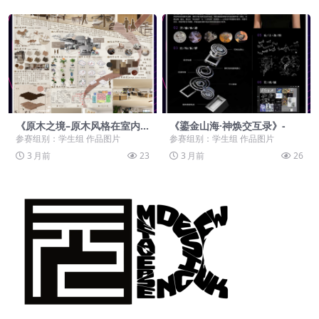
《原木之境–原木风格在室内
《鎏金山海·神焕交互录》-
空间中的运用》-
参赛组别：学生组 作品图片
参赛组别：学生组 作品图片
3 月前
23
3 月前
26