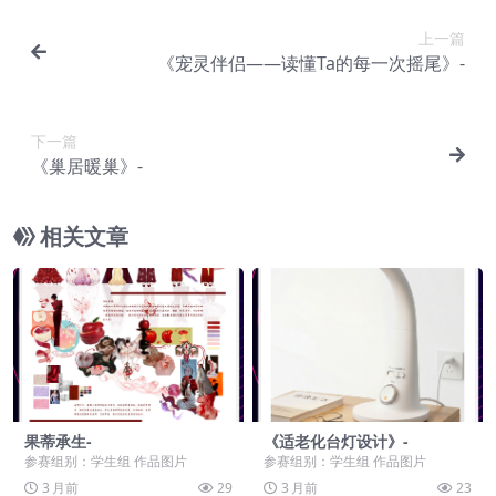
上一篇
《宠灵伴侣——读懂Ta的每一次摇尾》-
下一篇
《巢居暖巢》-
相关文章
果蒂承生-
《适老化台灯设计》-
参赛组别：学生组 作品图片
参赛组别：学生组 作品图片
3 月前
29
3 月前
23