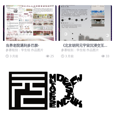
当养老院遇到多巴胺-
《北京胡同元宇宙沉浸交互展
示设计》-
参赛组别：学生组 作品图片
参赛组别：学生组 作品图片
3 月前
25
3 月前
33