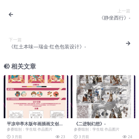
上一篇
《静坐西行》-
下一篇
《红土本味—瑞金·红色包装设计》-
相关文章
平凉华亭木版年画插画文创设
《二进制幻想》-
计-
参赛组别：学生组 作品图片
参赛组别：学生组 作品图片
3 月前
23
3 月前
24