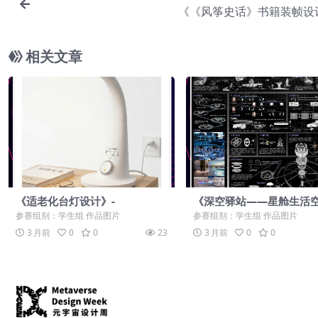
《《风筝史话》书籍装帧设
相关文章
《适老化台灯设计》-
《深空驿站——星舱生活
计》-
参赛组别：学生组 作品图片
参赛组别：学生组 作品图片
3 月前
0
0
23
3 月前
0
0