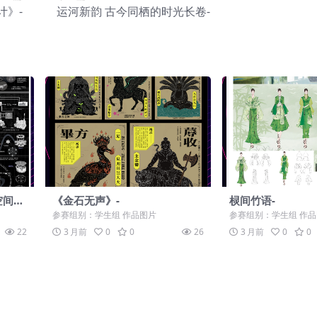
计》-
运河新韵 古今同栖的时光长卷-
空间设
《金石无声》-
棂间竹语-
参赛组别：学生组 作品图片
参赛组别：学生组 作
22
3 月前
0
0
26
3 月前
0
0