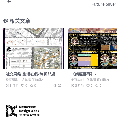
Future Silver
相关文章
社交网络.生活在线-剑桥郡规划
《娲蕴邯郸》-
区设计-
参赛组别：学生组 作品图片
参赛组别：学生组 作品图片
3 月前
0
0
25
3 月前
0
0