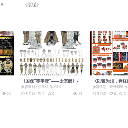
 Arc-
《绥绥》-
《国保“零零壹”——太室阙》-
《以骏为炬，奔红
参赛组别：学生组 作品图片
参赛组别：设计师组 
24
3 月前
0
0
19
3 月前
0
0