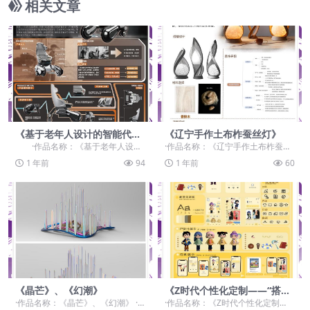
相关文章
《基于老年人设计的智能代步
《辽宁手作土布柞蚕丝灯》
车》
·作品名称：《基于老年人设计
·作品名称：《辽宁手作土布柞蚕丝
的智能代步车》 ·作品赛道：学生
灯》 ·作品赛道：学生组：命题赛
1 年前
94
1 年前
60
组：...
道-”元宇宙+非...
《晶芒》、《幻潮》
《Z时代个性化定制——“搭子”
匹配产品的创新与体验》
·作品名称：《晶芒》、《幻潮》 ·
·作品名称：《Z时代个性化定制