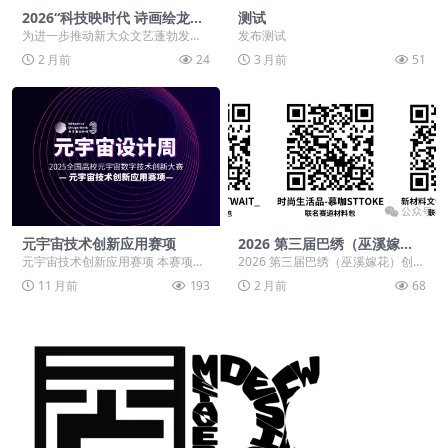
2026“科技映时代 诗画绘龙江”
测试
首届黑龙江省手机摄影大展
为进一步推动新大众文艺蓬勃发
发布测试
展，充分发挥人民群众文化创造主
2 月前
24
3 月前
51
体作用，引导全省摄影爱...
元宇宙技术创新应用赛项
2026 第三届巴绣（巫溪嫁
花）创意设计大赛
元宇宙技术创新应用赛项 本赛项需
2026 第三届巴绣（巫溪嫁花）创意
要参赛者通过使用AIGC技术，如文
设计大赛 第三届巴绣（巫溪嫁花）
11 月前
193
2 月前
68
生文、文生图、...
创意设计大赛...