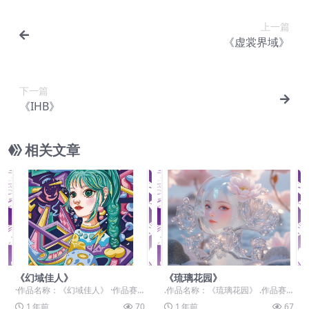
上一篇
《虚裳界域》
下一篇
《IHB》
相关文章
《幻域佳人》
《琉璃花园》
·作品名称：《幻域佳人》 ·作品赛
.作品名称：《琉璃花园》 .作品赛
道：学生组：自由主题赛道-”元宇宙
道：学生组：命题赛道-”元宇宙+非
1 年前
70
1 年前
67