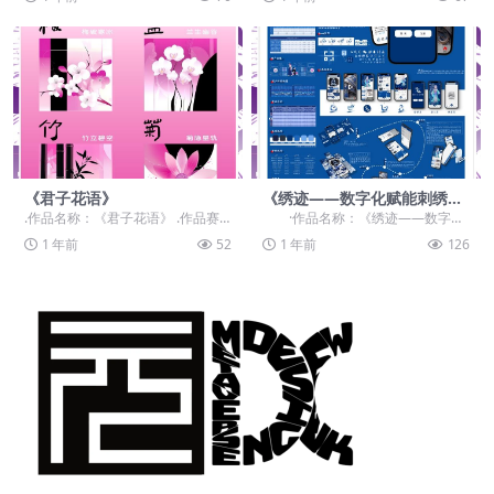
+“ ·作品...
遗“ .作品...
《君子花语》
《绣迹——数字化赋能刺绣非
遗的创新征程》
.作品名称：《君子花语》 .作品赛
·作品名称：《绣迹——数字化
道：学生组：命题赛道-”元宇宙+非
赋能刺绣非遗的创新征程》 ·作品赛
1 年前
52
1 年前
126
遗“ .作品...
道...