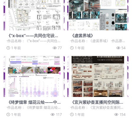
《”x-box”——共同住宅设
《虚裳界域》
计》
·作品名称：《”x-box”——共同住宅
·作品名称：《虚裳界域》 ·作品赛
设计》 ·作品赛...
道：学生组：自由主题赛道-”元宇宙
1 年前
77
1 年前
54
+“ ·作品...
《绮梦烟章 烟花云绘——中国
《宜兴紫砂壶直播间空间陈设
民间玩具烟花信息可视化设
设计》
·作品名称：《绮梦烟章 烟花云绘
·作品名称：《宜兴紫砂壶直播间空
计》
——中国民间玩具烟花信息可视化
间陈设设计》 ·作品赛道：学生组：
1 年前
117
1 年前
154
设计》 ·作品赛道...
自由主题赛道-...