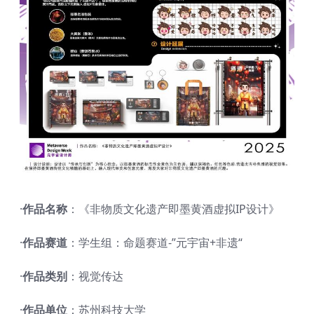
·
作品名称
：《非物质文化遗产即墨黄酒虚拟IP设计》
·
作品赛道
：学生组：命题赛道-”元宇宙+非遗“
·
作品类别
：视觉传达
·
作品单位
：苏州科技大学