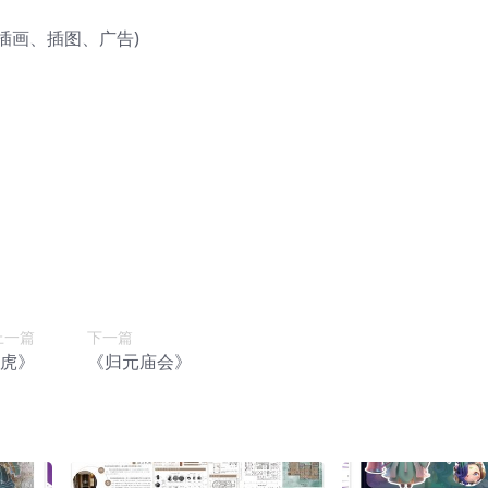
插画、插图、广告)
上一篇
下一篇
虎》
《归元庙会》