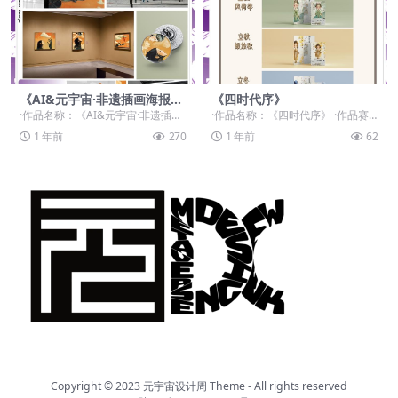
《AI&元宇宙·非遗插画海报设
《四时代序》
计》
·作品名称：《AI&元宇宙·非遗插画
·作品名称：《四时代序》 ·作品赛
海报设计》 ·作品赛道：学生组：命
道：学生组：命题赛道-”元宇宙+非
1 年前
270
1 年前
62
题...
遗“ ·作品...
Copyright © 2023
元宇宙设计周 Theme
- All rights reserved