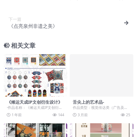
下一篇
《点亮泉州非遗之美》
相关文章
《傩运天成IP文创衍生设计》
舌尖上的艺术品-
·作品名称：《傩运天成IP文创衍生
作品类型：视觉传达类（广告及海
设计》 ·作品赛道：学生组：自由主
报设计、数字摄影、数字绘画、UI
1 年前
144
3 月前
25
题赛道-”元...
设计、VI品牌形象...