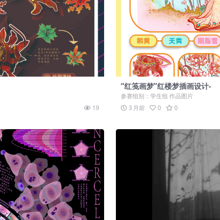
“红笺画梦”红楼梦插画设计-
参赛组别：学生组 作品图片
19
3 月前
0
0