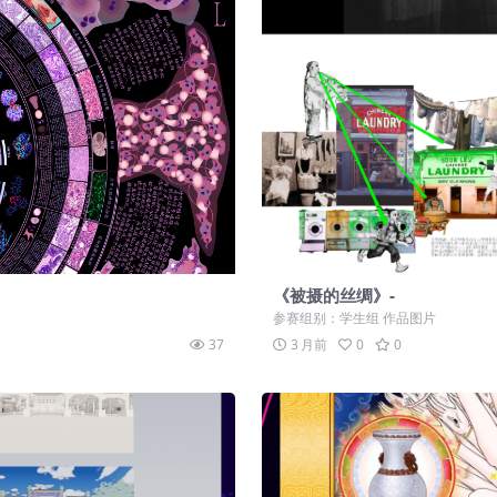
《被摄的丝绸》-
参赛组别：学生组 作品图片
37
3 月前
0
0