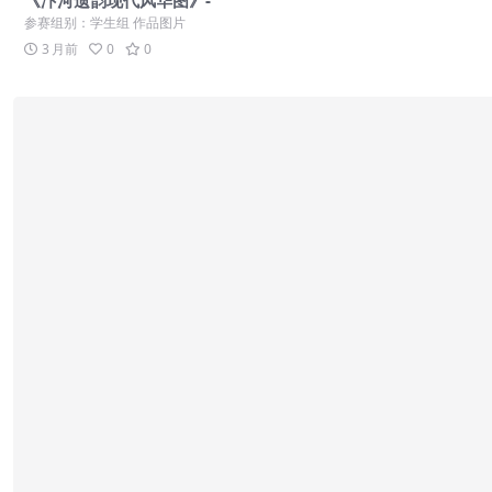
《汴河遗韵现代风华图》-
参赛组别：学生组 作品图片
3 月前
0
0