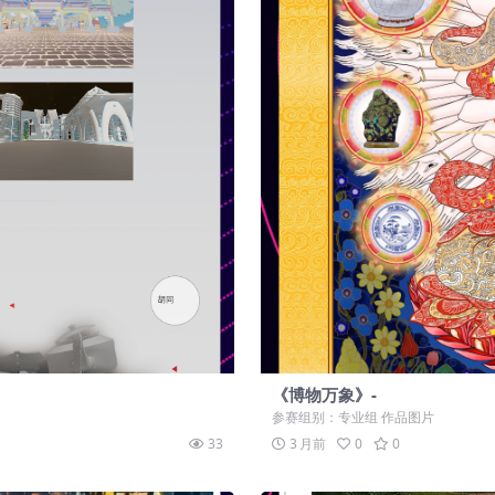
《博物万象》-
参赛组别：专业组 作品图片
33
3 月前
0
0