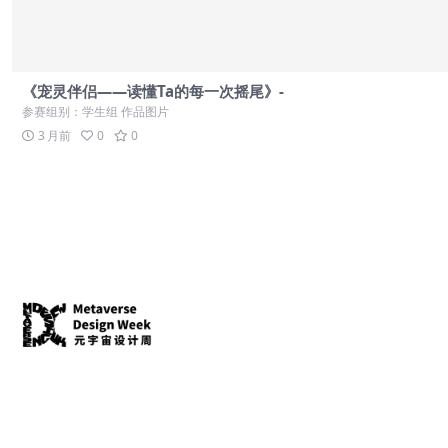
《宠灵伴侣——读懂Ta的每一次摇尾》-
参赛组别：学生组 作品图片
3 月前
0
0