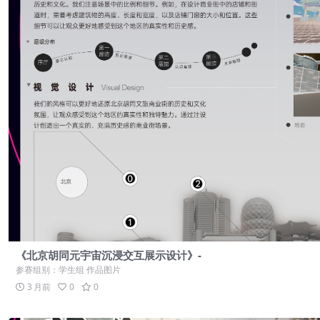
《北京胡同元宇宙沉浸交互展示设计》-
参赛组别：学生组 作品图片
3 月前
0
0