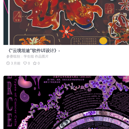
《“云境坦途”软件UI设计》-
参赛组别：学生组 作品图片
3 月前
0
0