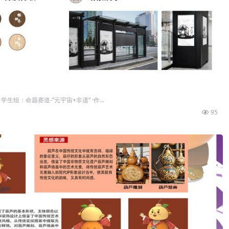
生组：命题赛道-”元宇宙+非遗“ ·作...
95