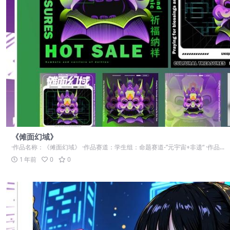
《傩面幻域》
·作品名称：《傩面幻域》 ·作品赛道：学生组：命题赛道-”元宇宙+非遗“ ·作品...
1 年前
0
0