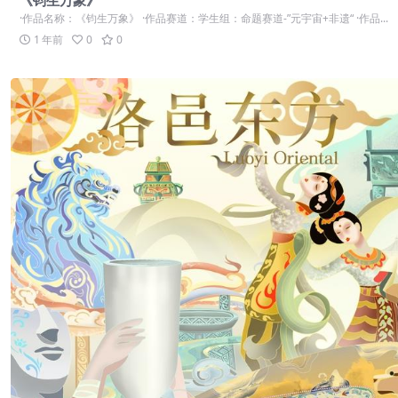
《钧生万象》
·作品名称：《钧生万象》 ·作品赛道：学生组：命题赛道-”元宇宙+非遗“ ·作品...
1 年前
0
0