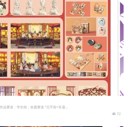
作品赛道：学生组：命题赛道-”元宇宙+非遗...
72