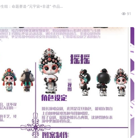
组：命题赛道-”元宇宙+非遗“ ·作品...
91