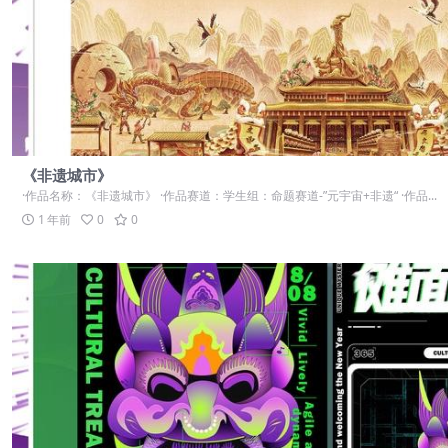
《非遗城市》
·作品名称：《非遗城市》 ·作品赛道：学生组：命题赛道-”元宇宙+非遗“ ·作品...
1 年前
0
0