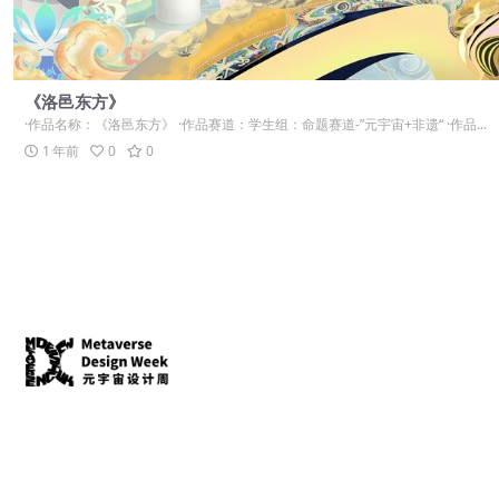
《洛邑东方》
·作品名称：《洛邑东方》 ·作品赛道：学生组：命题赛道-”元宇宙+非遗“ ·作品...
1 年前
0
0