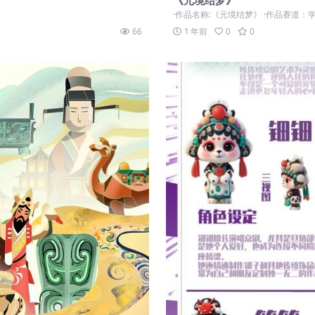
《元境结梦》
·作品名称:《元境结梦》 ·作品赛道：学生
66
1 年前
0
0