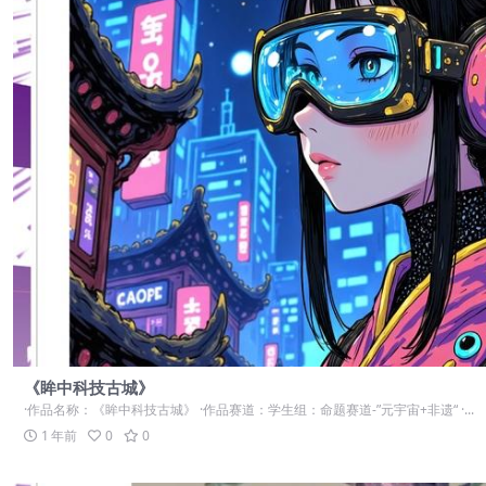
《眸中科技古城》
·作品名称：《眸中科技古城》 ·作品赛道：学生组：命题赛道-”元宇宙+非遗“ ·...
1 年前
0
0