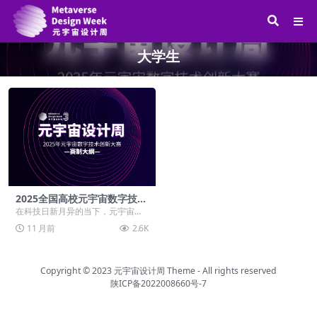
大学生
2025全国高校元宇宙数字技术
创新大赛
在科技日新月异的当下，元宇宙已
从概念设想逐步演变为重塑各行业
11 月前
2.6K
生态的关键力量。其融...
Copyright © 2023
元宇宙设计周 Theme
- All rights reserved
陕ICP备2022008660号-7