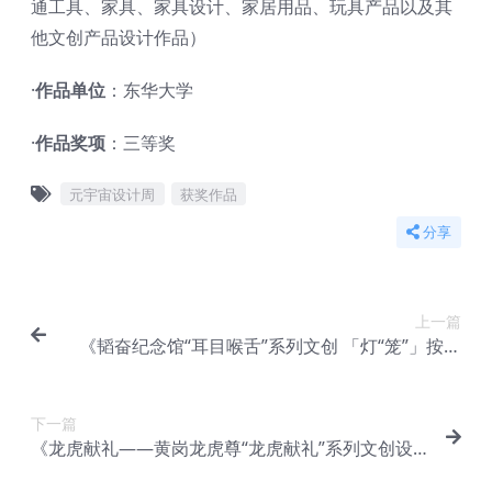
通工具、家具、家具设计、家居用品、玩具产品以及其
他文创产品设计作品）
·
作品单位
：东华大学
·
作品奖项
：三等奖
元宇宙设计周
获奖作品
分享
上一篇
《韬奋纪念馆“耳目喉舌”系列文创 「灯“笼”」按压
式投影折叠灯设计》
下一篇
《龙虎献礼——黄岗龙虎尊“龙虎献礼”系列文创设
计》