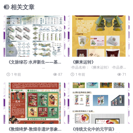
相关文章
《文脉绿芯·水岸新生——基于
《狮来运转》
地域文化与水岸空间融合视角
...
·作品名称：《狮来运转》 ·作品赛
下的公共空间景观设计》
道：学生组：命题赛道-”元宇宙+非
1 年前
87
1 年前
71
遗“ ·作品...
《敦煌绮梦-敦煌非遗IP形象设
《传统文化中的元宇宙》