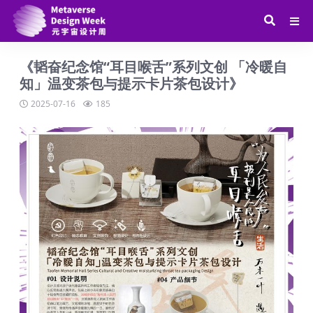
《韬奋纪念馆“耳目喉舌”系列文创 「冷暖自
知」温变茶包与提示卡片茶包设计》
2025-07-16
185