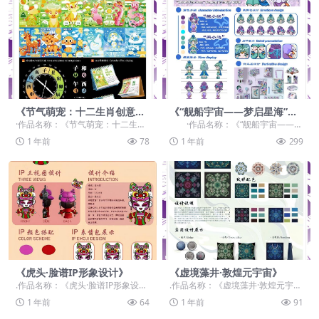
《节气萌宠：十二生肖创意
《“舰船宇宙——梦启星海”鲲
集》
鹏IP形象设计》
·作品名称：《节气萌宠：十二生肖
·作品名称：《“舰船宇宙——梦
创意集》 ·作品赛道：学生组：自由
启星海”鲲鹏IP形象设计》 ·作品...
1 年前
78
1 年前
299
主题赛道-”元...
《虎头·脸谱IP形象设计》
《虚境藻井·敦煌元宇宙》
.作品名称：《虎头·脸谱IP形象设
.作品名称：《虚境藻井·敦煌元宇
计》 .作品赛道：学生组：命题赛
宙》 .作品赛道：学生组：命题赛
1 年前
64
1 年前
91
道-”元宇宙+...
道-”元宇宙+非...