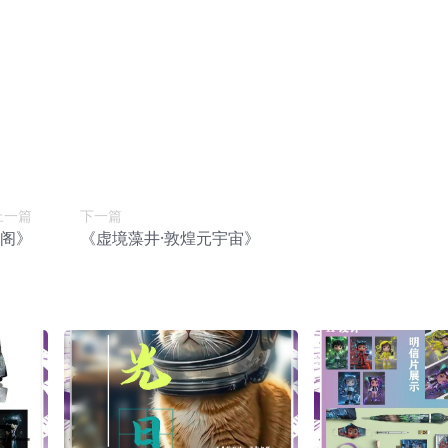
上一篇
下一篇
阁》
《虚境藻井·敦煌元宇宙》