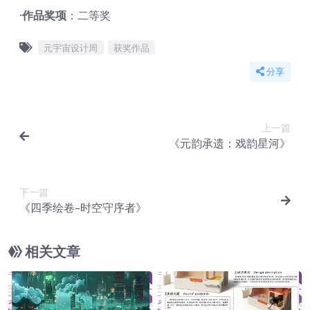
·
作品奖项
：二等奖
元宇宙设计周
获奖作品
分享
上一篇
《元韵承遗：戏韵星河》
下一篇
《四季绘卷–时空守序者》
相关文章