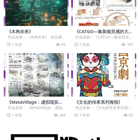
《木构未来》
《CATGO—集装箱灵感的大型
猫砂盆》
.作品名称：《木构未来》 .作品赛
.作品名称：《CATGO—集装箱灵感
道：学生组：命题赛道-”元宇宙+非
的大型猫砂盆》 .作品赛道：学生
1 年前
93
1 年前
195
遗“ .作品...
组：自由主题...
《MetaVillage：虚拟现实中
《文化的传承系列海报》
的未来乡村》
·作品名称：《MetaVillage：虚拟
·作品名称：《文化的传承系列海
现实中的未来乡村》 ·作品赛道：学
报》 ·作品赛道：学生组：自由主题
1 年前
244
1 年前
65
生组...
赛道-”元宇宙+...