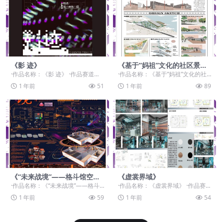
《影 迹》
《基于”妈祖”文化的社区景观
规划设计 以马尾旧镇渡口景观
·作品名称：《影 迹》 ·作品赛道：
·作品名称：《基于”妈祖”文化的社
改造为例》
学生组：自由主题赛道-”元宇宙+“ ·
区景观规划设计 以马尾...
1 年前
51
1 年前
89
作品类...
《“未来战境”——格斗馆空间
《虚裳界域》
方案设计》
·作品名称：《“未来战境”——格斗
·作品名称：《虚裳界域》 ·作品赛
馆空间方案设计》 ·作品赛道：学生
道：学生组：自由主题赛道-”元宇宙
1 年前
59
1 年前
54
组：自由主题...
+“ ·作品...