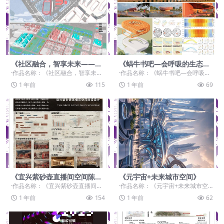
《社区融合，智享未来——基
《蜗牛书吧—会呼吸的生态教
于 “未来宜居住区”居住区规划
具》
·作品名称：《社区融合，智享未来
·作品名称：《蜗牛书吧—会呼吸的
设计》
——基于 “未来宜居住区”居住区规
生态教具》 ·作品赛道：学生组：自
1 年前
115
1 年前
69
划设计》 ·作...
由...
《宜兴紫砂壶直播间空间陈设
《元宇宙+未来城市空间》
设计》
·作品名称：《宜兴紫砂壶直播间空
·作品名称：《元宇宙+未来城市空
间陈设设计》 ·作品赛道：学生组：
间》 ·作品赛道：学生组：自由主题
1 年前
154
1 年前
62
自由主题赛道-...
赛道-”元宇宙...