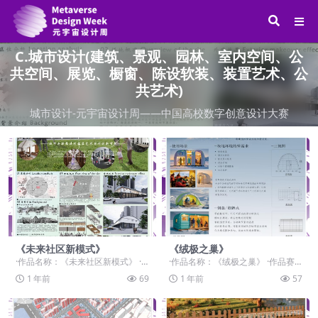
C.城市设计(建筑、景观、园林、室内空间、公
共空间、展览、橱窗、陈设软装、装置艺术、公
共艺术)
城市设计-元宇宙设计周——中国高校数字创意设计大赛
《未来社区新模式》
《绒极之巢》
·作品名称：《未来社区新模式》 ·
·作品名称：《绒极之巢》 ·作品赛
作品赛道：学生组：自由主题赛道-”
道：学生组：自由主题赛道-”元宇宙
1 年前
69
1 年前
57
元宇宙+“ ...
+“ ·作品...