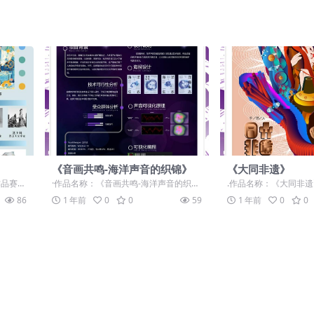
《音画共鸣-海洋声音的织锦》
《大同非遗》
作品赛
·作品名称：《音画共鸣-海洋声音的织
.作品名称：《大同非遗
锦》 ·作品赛道：学生组：自由主题赛
计师组：命题赛道-”元宇宙+
86
1 年前
0
0
59
1 年前
0
0
道-”元...