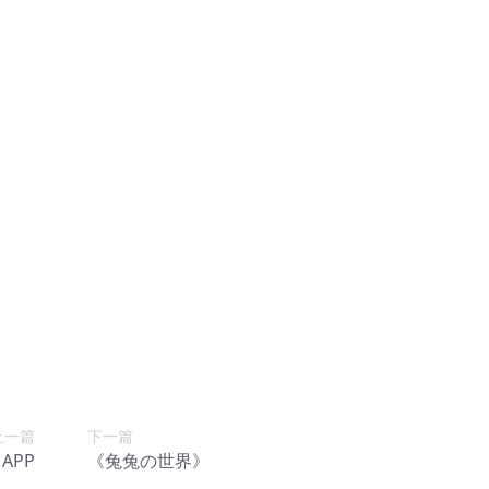
》
上一篇
下一篇
APP
《兔兔の世界》