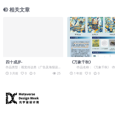
相关文章
四十成岁-
《万象千秋》
作品类型：视觉传达类（广告及海报设
·作品名称：《万象千秋》 ·
计、数字摄影、数字绘画、UI设计、VI
道：学生组：命题赛道-”元宇宙...
3 月前
0
0
25
1 年前
0
0
品牌形象...