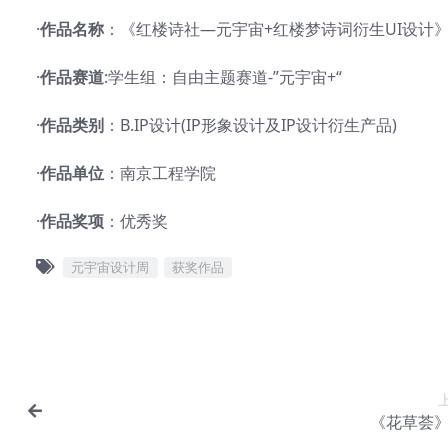
·
作品名称
：《红楼诗社—元宇宙+红楼梦诗词衍生UI设计
·
作品赛道
:学生组：自由主题赛道-”元宇宙+“
·
作品类别
：B.IP设计(IP形象设计及IP设计衍生产品)
·
作品单位
：南京工程学院
·
作品奖项
：优秀奖
元宇宙设计周
获奖作品
《花草荟》