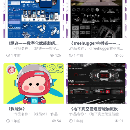
《绣迹——数字化赋能刺绣非
《Treehugger抱树者——城
遗的创新征程》
市社区中心设计》
·作品名称：《绣迹——数字化
.作品名称：《Treehugger抱树者
赋能刺绣非遗的创新征程》 ·作品赛
——城市社区中心设计》 .作品赛
1 年前
126
1 年前
65
道...
道：学生...
《粿能体》
《地下真空管道智能物流设
计》
·作品名称：《粿能体》 ·作品
·作品名称：《地下真空管道智能物
赛道：学生组：命题赛道-”元宇宙
流设计》 ·作品赛道：学生组：自由
1 年前
54
1 年前
91
+...
主题赛道-”元...