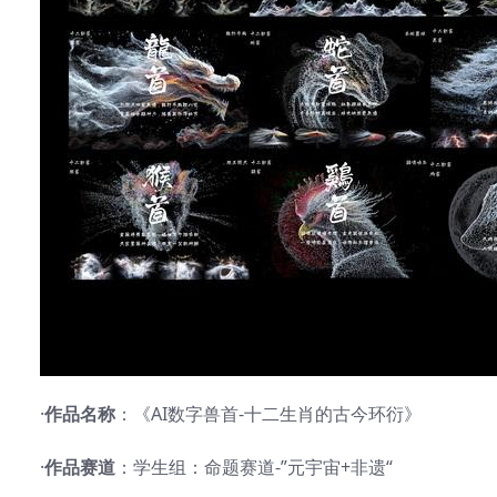
·
作品名称
：《AI数字兽首-十二生肖的古今环衍》
·
作品赛道
：学生组：命题赛道-”元宇宙+非遗“